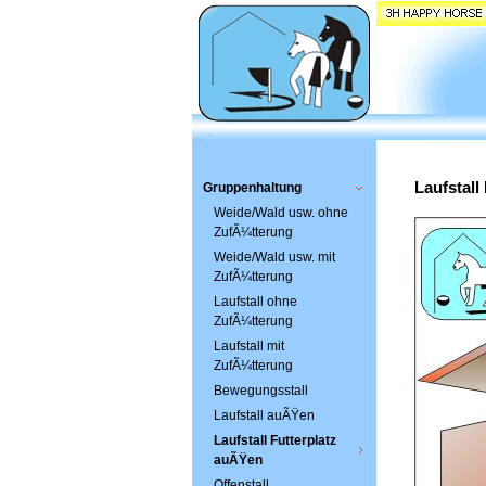
Laufstall
Gruppenhaltung
Weide/Wald usw. ohne
ZufÃ¼tterung
Weide/Wald usw. mit
ZufÃ¼tterung
Laufstall ohne
ZufÃ¼tterung
Laufstall mit
ZufÃ¼tterung
Bewegungsstall
Laufstall auÃŸen
Laufstall Futterplatz
auÃŸen
Offenstall